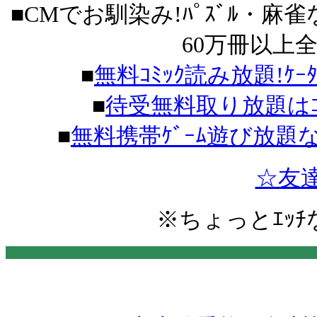
■CMでお馴染み!ﾊﾟｽﾞﾙ・麻雀
60万冊以上
■
無料ｺﾐｯｸ読み放題!ｹｰ
■
待受無料取り放題はｺｺ
■
無料携帯ｹﾞｰﾑ遊び放題
☆友
※
ちょっとｴｯﾁ