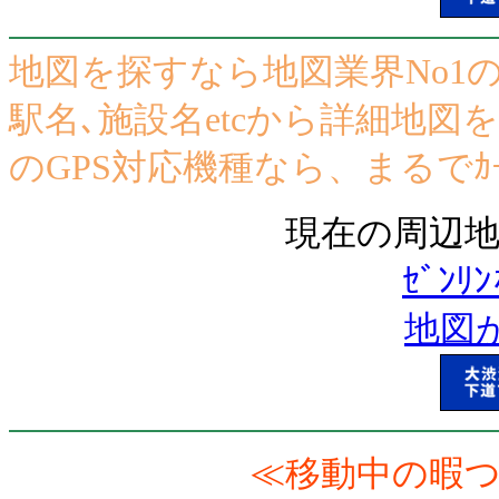
地図を探すなら地図業界No1のｾ
駅名､施設名etcから詳細地図をｶﾝ
のGPS対応機種なら、まるでｶｰ
現在の周辺地
ｾﾞﾝ
地図が
≪移動中の暇つ