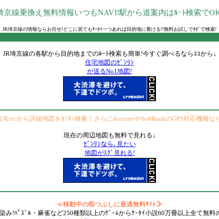
埼京線乗換え無料情報いつもNAVI!駅から道案内はﾙｰﾄ検索でOK
JR埼京線の情報ならお任せ!どこに居てもｹｰﾀｲ一つあれば目的地に着ける!!無料お試しでﾀﾀﾞで検索!
JR埼京線の各駅から目的地までのﾙｰﾄ検索も簡単!今すぐ調べるならｺｺから↓
住宅地図のｾﾞﾝﾘﾝ
が送るNo1地図!
etcから詳細地図をｶﾝﾀﾝ検索！さらにdocomoやSoftBankのGPS対応機種
現在の周辺地図も無料で見れる↓
ｾﾞﾝﾘﾝなら､見たい
地図がｽｸﾞ見れる!
≪移動中の暇つぶしに最適無料ｻｲﾄ≫
染み!ﾊﾟｽﾞﾙ・麻雀など250種類以上のｹﾞｰﾑからｹｰﾀｲ小説60万冊以上全て無料