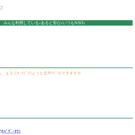
!
みんな利用している♪あると安心♪いつもNAVI♪
なら、まるでｶｰﾅﾋﾞのような音声ﾅﾋﾞもできます☆
の
ﾓﾊﾞｹﾞｰﾀｳﾝ