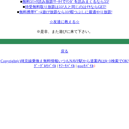
■
無料ｺﾐｯｸ読み放題!ｹｰﾀｲでﾏﾝｶﾞを読みまくるならｺｺ!
■
待受無料取り放題はｺｺ!人と同じのはｲﾔならGET!
■
無料携帯ｹﾞｰﾑ遊び放題ならｺｺ!暇つぶしに最適やり放題!
☆友達に教える☆
※
是非、また遊びに来て下さい。
戻る
Copyright(c)埼京線乗換え無料情報いつもNAVI!駅から道案内はﾙｰﾄ検索でOK!
ｸﾞｰｸﾞﾙﾓﾊﾞｲﾙ
|
ﾔﾌｰﾓﾊﾞｲﾙ
|
gooﾓﾊﾞｲﾙ
