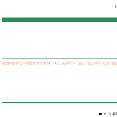
地図を探すなら地図業界No1のｾﾞﾝﾘﾝが絶対ｵｽｽﾒ！住所､電話番号､駅名､施設名
■CMでお馴