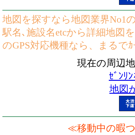
地図を探すなら地図業界No1のｾ
駅名､施設名etcから詳細地図をｶﾝ
のGPS対応機種なら、まるでｶｰ
現在の周辺地
ｾﾞﾝ
地図が
≪移動中の暇つ