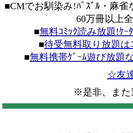
■CMでお馴染み!ﾊﾟｽﾞﾙ・麻雀
60万冊以上
■
無料ｺﾐｯｸ読み放題!ｹｰ
■
待受無料取り放題はｺｺ
■
無料携帯ｹﾞｰﾑ遊び放題
☆友
※
是非、また