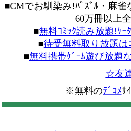
■CMでお馴染み!ﾊﾟｽﾞﾙ・麻雀
60万冊以上
■
無料ｺﾐｯｸ読み放題!ｹｰ
■
待受無料取り放題はｺｺ
■
無料携帯ｹﾞｰﾑ遊び放題
☆友
※
無料の
ﾃﾞｺﾒ
ｻ