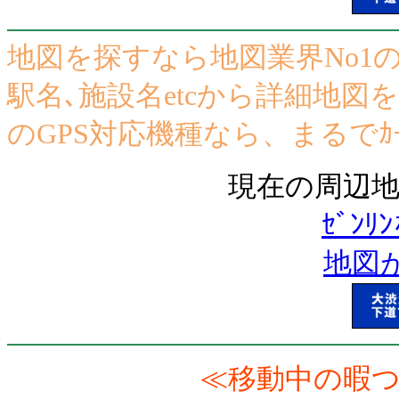
地図を探すなら地図業界No1のｾ
駅名､施設名etcから詳細地図をｶﾝ
のGPS対応機種なら、まるでｶｰ
現在の周辺地
ｾﾞﾝ
地図が
≪移動中の暇つ