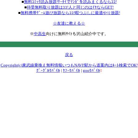
■
無料ｺﾐｯｸ読み放題!ｹｰﾀｲでﾏﾝｶﾞを読みまくるならｺｺ!
■
待受無料取り放題はｺｺ!人と同じのはｲﾔならGET!
■
無料携帯ｹﾞｰﾑ遊び放題ならｺｺ!暇つぶしに最適やり放題!
☆友達に教える☆
※
中高生
向けに無料ｻｲﾄも沢山紹介中です。
戻る
Copyright(c)東武線乗換え無料情報いつもNAVI!駅から道案内はﾙｰﾄ検索でOK!
ｸﾞｰｸﾞﾙﾓﾊﾞｲﾙ
|
ﾔﾌｰﾓﾊﾞｲﾙ
|
gooﾓﾊﾞｲﾙ
