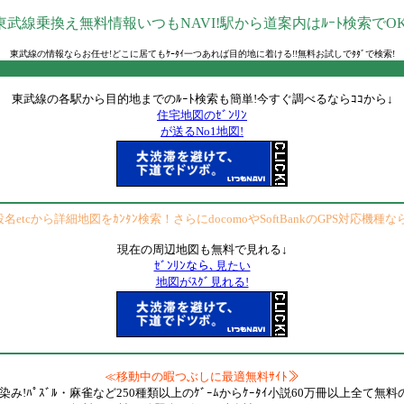
東武線乗換え無料情報いつもNAVI!駅から道案内はﾙｰﾄ検索でOK
東武線の情報ならお任せ!どこに居てもｹｰﾀｲ一つあれば目的地に着ける!!無料お試しでﾀﾀﾞで検索!
東武線の各駅から目的地までのﾙｰﾄ検索も簡単!今すぐ調べるならｺｺから↓
住宅地図のｾﾞﾝﾘﾝ
が送るNo1地図!
etcから詳細地図をｶﾝﾀﾝ検索！さらにdocomoやSoftBankのGPS対応機種
現在の周辺地図も無料で見れる↓
ｾﾞﾝﾘﾝなら､見たい
地図がｽｸﾞ見れる!
≪移動中の暇つぶしに最適無料ｻｲﾄ≫
染み!ﾊﾟｽﾞﾙ・麻雀など250種類以上のｹﾞｰﾑからｹｰﾀｲ小説60万冊以上全て無料