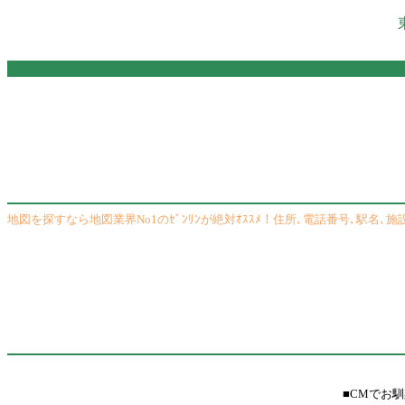
地図を探すなら地図業界No1のｾﾞﾝﾘﾝが絶対ｵｽｽﾒ！住所､電話番号､駅名､施設名
■CMでお馴