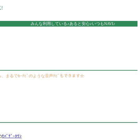
!
みんな利用している♪あると安心♪いつもNAVI♪
なら、まるでｶｰﾅﾋﾞのような音声ﾅﾋﾞもできます☆
の
ﾓﾊﾞｹﾞｰﾀｳﾝ